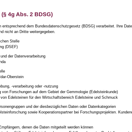
 (§ 4g Abs. 2 BDSG)
n entsprechend dem Bundesdatenschutzgesetz (BDSG) verarbeitet. Ihre Date
d nicht an Dritte weitergegeben.
ichen Stelle
ung (DSEF)
e und der Datenverarbeitung
enda
elle
Idar-Oberstein
ung, -verarbeitung oder -nutzung
ng von Forschungen auf dem Gebiet der Gemmologie (Edelsteinkunde)
von Edelsteinen für den Wirtschaftsbereich Edelsteine und Schmuck
ersonengruppen und der diesbezüglichen Daten oder Datenkategorien
steinforschung sowie Kooperationspartner bei Forschungsprojekten. Kundenda
Empfängern, denen die Daten mitgeteilt werden können