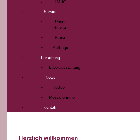
LMHC
Service
Unser
Service
Preise
Aufträge
Forschung
Laborausstattung
News
Aktuell
Messetermine
Kontakt
Herzlich willkommen