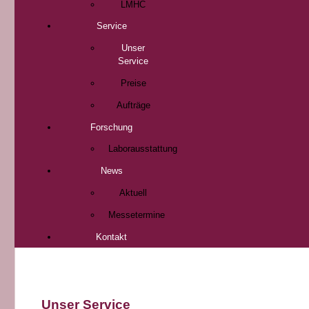
LMHC
Service
Unser
Service
Preise
Aufträge
Forschung
Laborausstattung
News
Aktuell
Messetermine
Kontakt
Unser Service