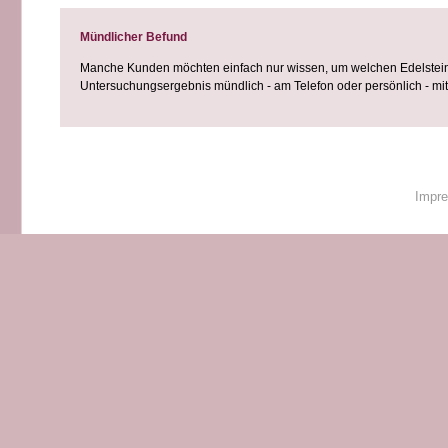
Mündlicher Befund
Manche Kunden möchten einfach nur wissen, um welchen Edelstein 
Untersuchungsergebnis mündlich - am Telefon oder persönlich - mitg
Impr