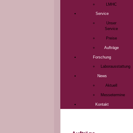
LMHC
Service
Unser
Service
Preise
Aufträge
Forschung
Laborausstattung
News
Aktuell
Messetermine
Kontakt