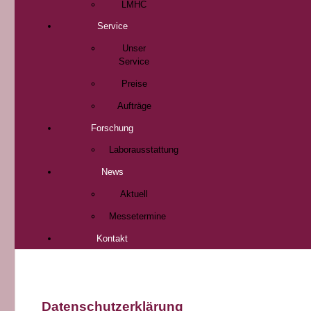
LMHC
Service
Unser
Service
Preise
Aufträge
Forschung
Laborausstattung
News
Aktuell
Messetermine
Kontakt
Datenschutzerklärung