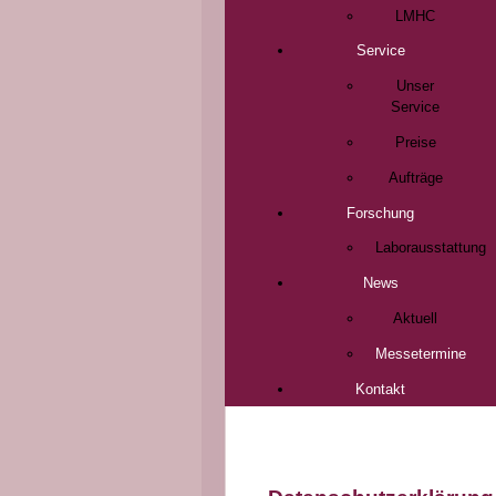
LMHC
Service
Unser
Service
Preise
Aufträge
Forschung
Laborausstattung
News
Aktuell
Messetermine
Kontakt