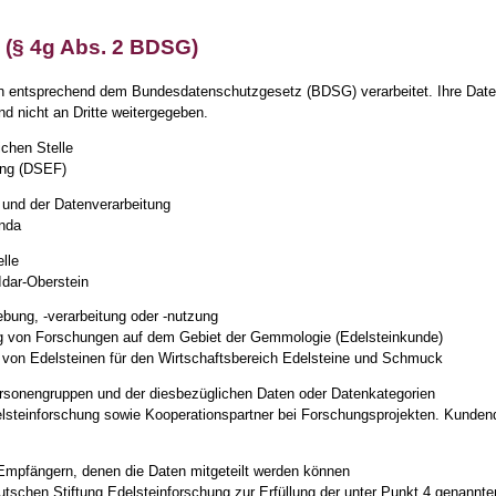
 (§ 4g Abs. 2 BDSG)
n entsprechend dem Bundesdatenschutzgesetz (BDSG) verarbeitet. Ihre Date
d nicht an Dritte weitergegeben.
ichen Stelle
ung (DSEF)
e und der Datenverarbeitung
enda
elle
Idar-Oberstein
ung, -verarbeitung oder -nutzung
ng von Forschungen auf dem Gebiet der Gemmologie (Edelsteinkunde)
von Edelsteinen für den Wirtschaftsbereich Edelsteine und Schmuck
ersonengruppen und der diesbezüglichen Daten oder Datenkategorien
steinforschung sowie Kooperationspartner bei Forschungsprojekten. Kundenda
Empfängern, denen die Daten mitgeteilt werden können
eutschen Stiftung Edelsteinforschung zur Erfüllung der unter Punkt 4 genannt